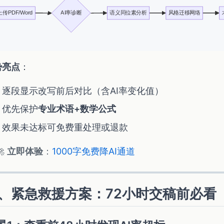
上传PDF/Word
AI率诊断
语义同位素分析
风格迁移网络
势亮点
：
逐段显示改写前后对比（含AI率变化值）
优先保护
专业术语+数学公式
效果未达标可免费重处理或退款
🚀
立即体验
：
1000字免费降AI通道
、紧急救援方案：72小时交稿前必看