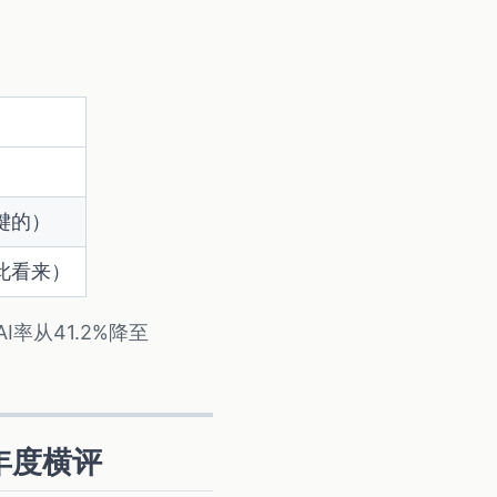
）
键的）
此看来）
率从41.2%降至
年度横评