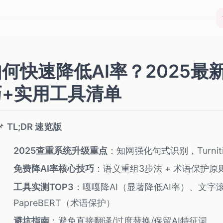
何快速降低AI率？2025最
巧+实用工具清单
📌
TL;DR 速览版
2025查重系统升级重点
：知网强化句式识别，Turni
免费降AI率核心技巧
：语义重组3步法 + 术语保护原
工具实测TOP3
：嘎嘎降AI（显著降低AI率）、文字
PapreBERT（术语保护）
避坑指南
：避免直接翻译/过度替换/保留AI特征词