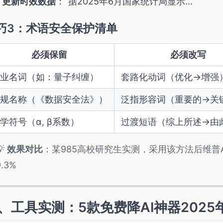
更新时效数据
：“据2025年6月国家统计局显示...”
巧3：术语安全保护清单
必须保留
必须改写
业名词（如：量子纠缠）
套路化动词（优化→增强
规名称（《数据安全法》）
泛指形容词（重要的→关
学符号（α, β系数）
过渡短语（综上所述→由
💡
效果对比
：某985高校研究生实测，采用该方法后维普AI
9.3%
、工具实测：5款免费降AI神器2025