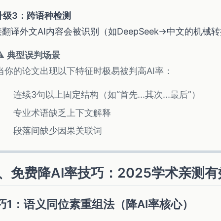
升级3：跨语种检测
翻译外文AI内容会被识别（如DeepSeek→中文的机械
⚠️
典型误判场景
当你的论文出现以下特征时极易被判高AI率：
连续3句以上固定结构（如“首先...其次...最后”）
专业术语缺乏上下文解释
段落间缺少因果关联词
、免费降AI率技巧：2025学术亲测
巧1：语义同位素重组法（降AI率核心）