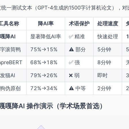
过统一测试文本（GPT-4生成的1500字计算机论文），
工具名称
降AI率
术语保护
处理速度
嘎降AI
显著降低AI率
✅ 精准
快速处理
字滚筒鸭
75%→15%
⚠️ 部分
5分钟
apreBERT
68%→18%
✅ 强
8分钟
发猫AI
79%→26%
❌ 弱
即时
狗伪原创
72%→34%
⚠️ 中等
2分钟
️ 嘎嘎降AI 操作演示（学术场景首选）