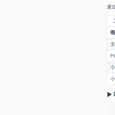
通
嘎
文
P
小
小
▶