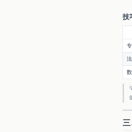
技
专
法
数
三