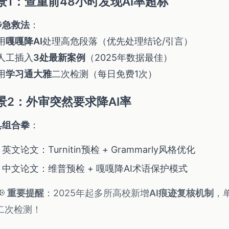
景1：查重前48小时发现AI率超标
步急救法
：
 用
嘎嘎降AI
处理高危段落（优先处理结论/引言）
⃣ 人工插入
3处最新案例
（2025年数据最佳）
 用
学习通大雅
二次检测（每日免费1次）
景2：外审突然要求降AI率
具组合拳
：
英文论文：Turnitin预检 + Grammarly风格优化
中文论文：维普预检 + 嘎嘎降AI术语保护模式
📢
重要提醒
：2025年起多所高校新增
AI痕迹复核机制
，
二次检测！