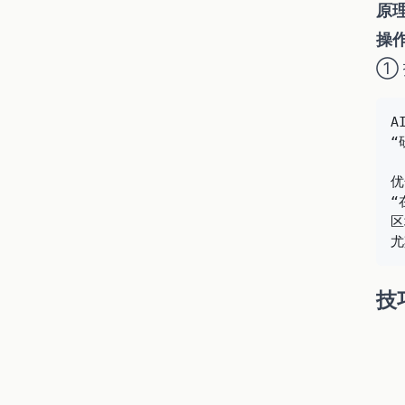
原
操
① 
A
“
优
“
区
技