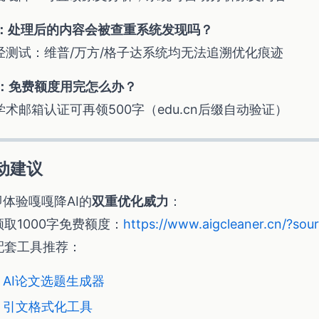
2：处理后的内容会被查重系统发现吗？
 经测试：维普/万方/格子达系统均无法追溯优化痕迹
3：免费额度用完怎么办？
学术邮箱认证可再领500字（edu.cn后缀自动验证）
动建议
即体验嘎嘎降AI的
双重优化威力
：
领取1000字免费额度：
https://www.aigcleaner.cn/?sou
 配套工具推荐：
AI论文选题生成器
引文格式化工具