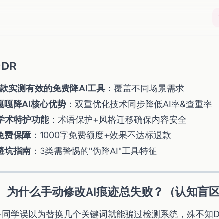
;DR
7款实测有效的免费降AI工具
：覆盖不同场景需求
嘎嘎降AI核心优势
：双重优化技术同步降低AI率&查重率
学术特护功能
：术语保护+风格迁移确保内容安全
免费保障
：1000字免费额度+效果不达标退款
避坑指南
：3类需警惕的"伪降AI"工具特征
、为什么手动修改AI痕迹总失败？（认知盲
多同学误以为替换几个关键词就能骗过检测系统，殊不知Dee