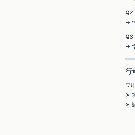
Q
→
Q
→ 
行
立
➤ 
➤