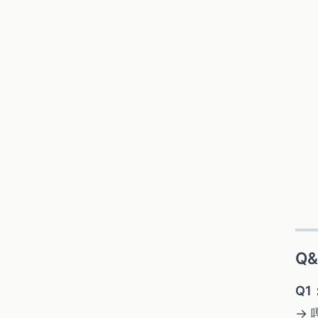
Q
Q1
→