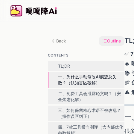
TL
Back
Outline
✅
CONTENTS
🔥
TL;DR
📚
一、为什么手动修改AI痕迹总失
💯
败？（认知盲区破解）
⚠️
二、免费工具会泄露论文吗？（安
全焦虑化解）
三、如何保留核心术语不被改乱？
一
（操作误区纠正）
四、7款工具横向测评（含内部优化
很
参数解析）