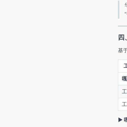
四
基
嘎
工
工
▶ 