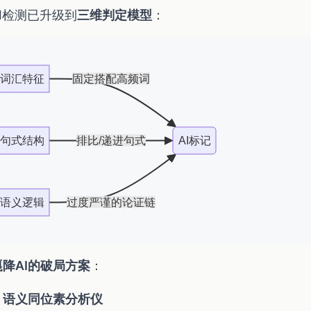
I检测已升级到
三维判定模型
：
词汇特征
固定搭配高频词
句式结构
排比/递进句式
AI标记
语义逻辑
过度严谨的论证链
嘎降AI的破局方案
：
语义同位素分析仪