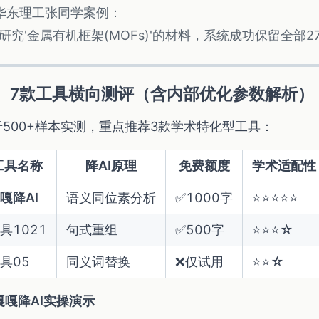
华东理工张同学案例：
"研究'金属有机框架(MOFs)'的材料，系统成功保留全部2
、7款工具横向测评（含内部优化参数解析）
于500+样本实测，重点推荐3款学术特化型工具：
工具名称
降AI原理
免费额度
学术适配性
嘎降AI
语义同位素分析
✅1000字
⭐⭐⭐⭐⭐
具1021
句式重组
✅500字
⭐⭐⭐☆
具05
同义词替换
❌仅试用
⭐⭐☆
嘎嘎降AI实操演示