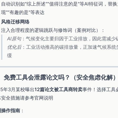
自动识别如"综上所述""值得注意的是"等AI特征词，替
现""有趣的是"等表达
风格迁移网络
注入合理程度的逻辑跳跃与修饰词（案例对比）：
AI原句
：气候变化主要归因于工业排放，因此需减少
优化后
：工业活动推高的碳排放量，正加速气候系统
缓
、免费工具会泄露论文吗？（安全焦虑化解
25年3月某校曝出
12篇论文被工具商转卖
事件！选择工具
体安全措施请参考官网说明
测操作指南
：