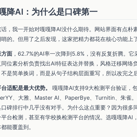
嘎降AI：为什么是口碑第一
实话，我一开始对嘎嘎降AI没什么期待。网站界面有点朴
胡哨的。但用了之后发现，这家把精力都花在核心功能上
果方面
，62.7%的AI率一次降到5.8%，没有反复折腾
义同位素分析负责找出AI特征表达并替换，风格迁移网络负
。不是简单换词，而是从句子结构层面重写，所以改完之
平台适配是最大优势。
嘎嘎降AI支持9大检测平台验证，
perYY、大雅、Master AI、PaperBye、Turnitin、
具口碑排行中几乎没有对手。为什么这点重要？因为很多
个平台检测，甚至有学校换检测平台的情况。选嘎嘎降AI
本都能覆盖到。