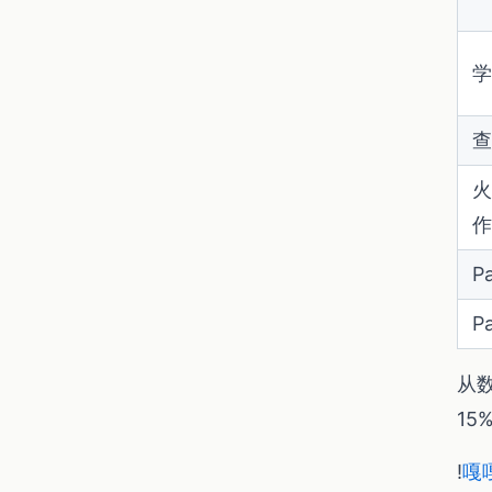
学
查
火
作
P
P
从
15
!
嘎