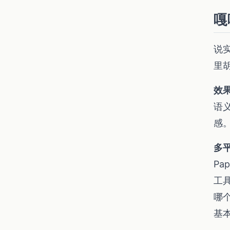
嘎
说
里
效
语
感
多
Pa
工
哪
基