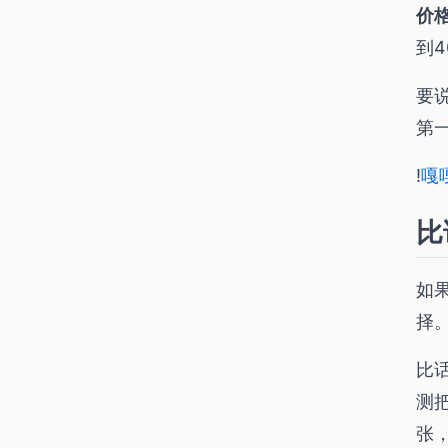
价
到
要
第
!
嘎
比
如
择
比话
测
张