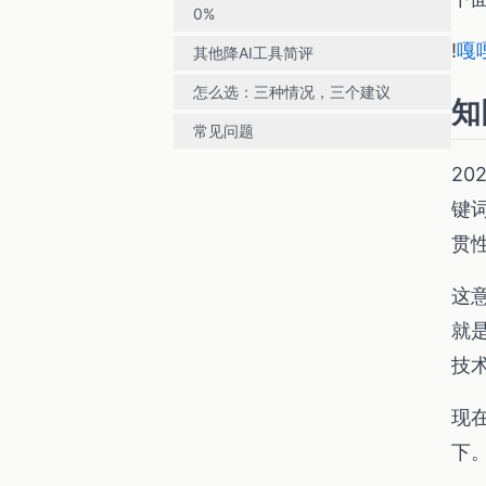
0%
!
嘎嘎
其他降AI工具简评
怎么选：三种情况，三个建议
知
常见问题
20
键
贯
这
就
技
现
下