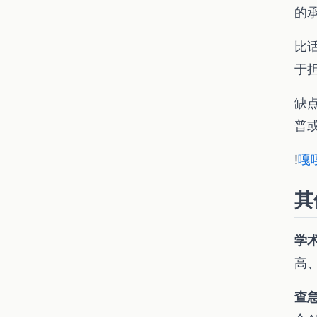
的
比
于
缺
普
!
嘎
其
学
高
查