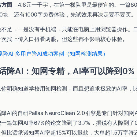
格方面
，4.8元一千字，在第一梯队里是最便宜的。一篇8
40块。还有1000字免费体验，先试效果再决定要不要买。
说不足，一是没有手机端，只能在电脑上用浏览器操作。
一次找上传入口得看两眼。但这些都不影响核心体验。
嘎降AI 多用户降AI成功案例（知网检测结果）
话降AI：知网专精，AI率可以降到0%
果你明确知道学校用知网检测，而且想追求极致的AI率，比
。
降AI的自研Pallas NeuroClean 2.0引擎是专门针对
把一篇知网AI率67%的论文降到了3.7%，据说有人降到
，但比话承诺知网AI率超15%可以退款，大单超1.5万字