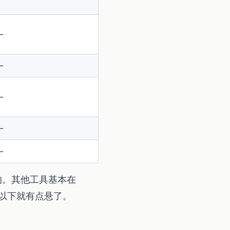
-
-
-
-
-
的。其他工具基本在
%以下就有点悬了。