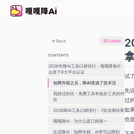
2
Back
Outline
CONTENTS
2026年降AI工具口碑排行：嘎嘎降靠什
么拿下9大平台认证
试
知网升级之后，降AI变成了技术活
先说
我踩过的坑：免费工具和低价工具的代
过
价
如
2026降AI工具口碑排行：7款实测结果
也
嘎嘎降AI：为什么是口碑第一
比话降AI：知网专精，AI率可以降到
下