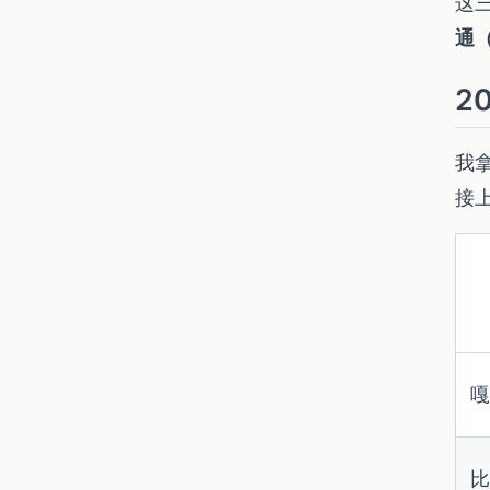
这
通
2
我
接
嘎
比