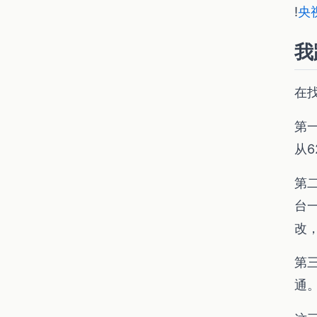
!
央
我
在
第
从
第
台
改
第
通