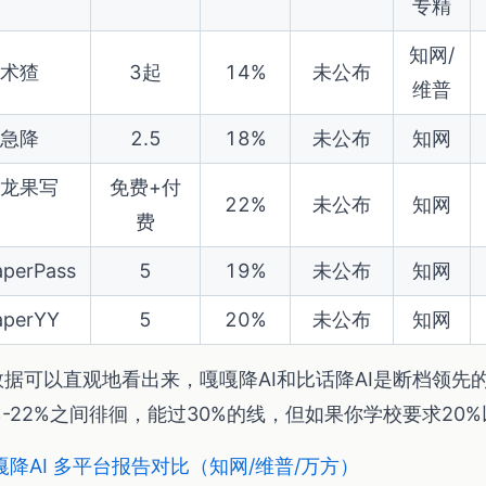
专精
知网/
术猹
3起
14%
未公布
维普
急降
2.5
18%
未公布
知网
龙果写
免费+付
22%
未公布
知网
费
aperPass
5
19%
未公布
知网
aperYY
5
20%
未公布
知网
数据可以直观地看出来，嘎嘎降AI和比话降AI是断档领先
%-22%之间徘徊，能过30%的线，但如果你学校要求20
嘎降AI 多平台报告对比（知网/维普/万方）