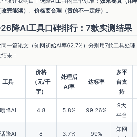
三个坑让我明白了选降AI工具的三个标准：
效果要真（用
（改完能读）
、
价格要合理（贵的不一定好）
。
026降AI工具口碑排行：7款实测结果
拿同一篇论文（知网初始AI率62.7%）分别用7款工具处
上结果：
价格
多平
处理后
工具
（元/千
达标率
台支
AI率
字）
持
9大
嘎降AI
4.8
5.8%
99.26%
平台
知网
话降AI
8
3.7%
99%