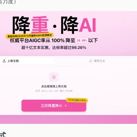
写力度）
式