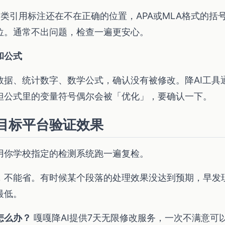
2]这类引用标注还在不在正确的位置，APA或MLA格式的括
位。通常不出问题，检查一遍更安心。
和公式
数据、统计数字、数学公式，确认没有被修改。降AI工具
但公式里的变量符号偶尔会被「优化」，要确认一下。
目标平台验证效果
用你学校指定的检测系统跑一遍复检。
，不能省。有时候某个段落的处理效果没达到预期，早发
最低。
怎么办？
嘎嘎降AI提供7天无限修改服务，一次不满意可