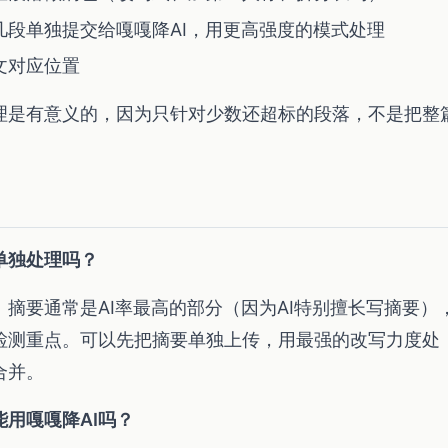
几段单独提交给嘎嘎降AI，用更高强度的模式处理
文对应位置
理是有意义的，因为只针对少数还超标的段落，不是把整
单独处理吗？
。摘要通常是AI率最高的部分（因为AI特别擅长写摘要）
检测重点。可以先把摘要单独上传，用最强的改写力度处
合并。
用嘎嘎降AI吗？